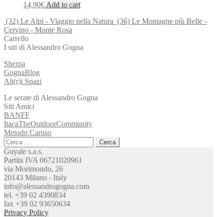
14,90
€
Add to cart
(32) Le Alpi - Viaggio nella Natura
(36) Le Montagne più Belle -
Cervino - Monte Rosa
Carrello
I siti di Alessandro Gogna
Sherpa
GognaBlog
Alt(r)i Spazi
Le serate di Alessandro Gogna
Siti Amici
BANFF
ItacaTheOutdoorCommunity
Metodo Caruso
Ricerca
per:
Guyale s.a.s.
Partita IVA 06721020961
via Morimondo, 26
20143 Milano - Italy
info@alessandrogogna.com
tel. +39 02 4390834
fax +39 02 93650634
Privacy Policy