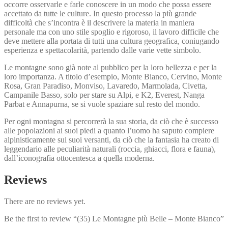
occorre osservarle e farle conoscere in un modo che possa essere
accetta­to da tutte le culture. In questo processo la più grande
difficoltà che s’incontra è il descrivere la materia in maniera
personale ma con uno stile spoglio e rigoroso, il lavoro difficile che
deve mettere alla portata di tutti una cultura geografica, coniu­gando
esperienza e spettacolarità, partendo dalle varie vette simbolo.
Le montagne sono già note al pubblico per la loro bellezza e per la
loro importanza. A titolo d’esempio, Monte Bianco, Cervino, Monte
Rosa, Gran Paradiso, Monviso, Lavaredo, Marmolada, Civetta,
Campanile Basso, solo per stare su Alpi, e K2, Everest, Nanga
Parbat e Annapurna, se si vuole spaziare sul resto del mondo.
Per ogni montagna si percorrerà la sua storia, da ciò che è successo
alle popolazioni ai suoi piedi a quanto l’uomo ha saputo compiere
alpinisticamente sui suoi versanti, da ciò che la fantasia ha creato di
leggendario alle peculiarità naturali (roccia, ghiacci, flora e fauna),
dall’iconografia ottocentesca a quella moderna.
Reviews
There are no reviews yet.
Be the first to review “(35) Le Montagne più Belle – Monte Bianco”