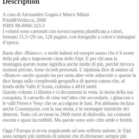
Description
A cura di Alessandro Gogna e Marco Milani
Priuli&Verlucca, 2006
ISBN 88-8068-323-3
I volumi sono cartonati con sovraccoperta plastificata a colori,
formato 21,5×28 cm, 128 pagine, con fotografie a colori e immagini
d’epoca.
Basta dire «Bianco», e molti italiani ed europei sanno che è il nome
della più alta e imponente cima delle Alpi. E per chi ama la
montagna questo nome significa anche molto di più, perché rievoca
nozioni precise, forse ricordi personali. L’alpinista dice di andare al
«Bianco» anche quando ha per meta altre vette adiacenti: e questo la
dice lunga sulla complessità geografica di questa catena che, al
fondo della Valle d’Aosta, culmina a 4810 metri.
Questo volume ci illustra e ci documenta la vetta, la storia della sua
conquista, il carosello di cime tutt’altro che secondarie, i ghiacciai e
le valli Ferret e Veny che ne accolgono le basi. Poi abbiamo incluso
anche Courmayeur, con la sua storia, e le montagne turistiche dei
dintorni. Tutto ciò avviene in 2600 metri di dislivello, tra contrasti
enormi e quasi incredibili. Ma queste sono solo cifre aride e fredde.
Oggi l’Europa si avvia zoppicando ad una sofferta unione, le Alpi
sono sempre più simbolo di unione che di divisione: sempre più