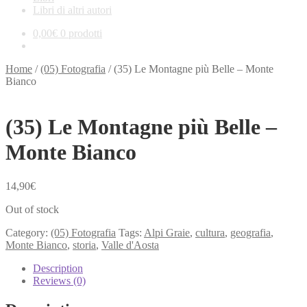
Libri di altri autori
0,00
€
0 prodotti
Home
/
(05) Fotografia
/
(35) Le Montagne più Belle – Monte
Bianco
(35) Le Montagne più Belle –
Monte Bianco
14,90
€
Out of stock
Category:
(05) Fotografia
Tags:
Alpi Graie
,
cultura
,
geografia
,
Monte Bianco
,
storia
,
Valle d'Aosta
Description
Reviews (0)