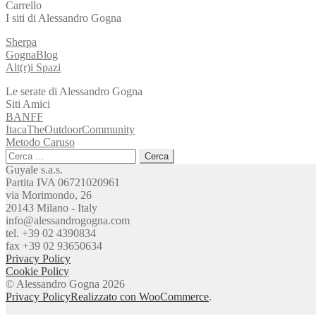
Carrello
I siti di Alessandro Gogna
Sherpa
GognaBlog
Alt(r)i Spazi
Le serate di Alessandro Gogna
Siti Amici
BANFF
ItacaTheOutdoorCommunity
Metodo Caruso
Ricerca
per:
Guyale s.a.s.
Partita IVA 06721020961
via Morimondo, 26
20143 Milano - Italy
info@alessandrogogna.com
tel. +39 02 4390834
fax +39 02 93650634
Privacy Policy
Cookie Policy
© Alessandro Gogna 2026
Privacy Policy
Realizzato con WooCommerce
.