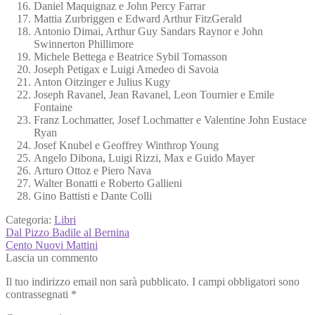
Daniel Maquignaz e John Percy Farrar
Mattia Zurbriggen e Edward Arthur FitzGerald
Antonio Dimai, Arthur Guy Sandars Raynor e John
Swinnerton Phillimore
Michele Bettega e Beatrice Sybil Tomasson
Joseph Petigax e Luigi Amedeo di Savoia
Anton Oitzinger e Julius Kugy
Joseph Ravanel, Jean Ravanel, Leon Tournier e Emile
Fontaine
Franz Lochmatter, Josef Lochmatter e Valentine John Eustace
Ryan
Josef Knubel e Geoffrey Winthrop Young
Angelo Dibona, Luigi Rizzi, Max e Guido Mayer
Arturo Ottoz e Piero Nava
Walter Bonatti e Roberto Gallieni
Gino Battisti e Dante Colli
Categoria:
Libri
Navigazione
Articolo
Dal Pizzo Badile al Bernina
precedente:
Articolo
Cento Nuovi Mattini
articoli
successivo:
Lascia un commento
Il tuo indirizzo email non sarà pubblicato.
I campi obbligatori sono
contrassegnati
*