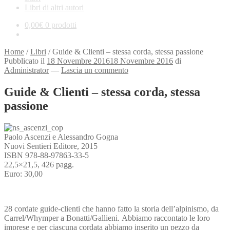
Libri di altri autori
0,00
€
0 prodotti
Home
/
Libri
/
Guide & Clienti – stessa corda, stessa passione
Pubblicato il
18 Novembre 2016
18 Novembre 2016
di
Administrator
—
Lascia un commento
Guide & Clienti – stessa corda, stessa
passione
Paolo Ascenzi e Alessandro Gogna
Nuovi Sentieri Editore, 2015
ISBN 978-88-97863-33-5
22,5×21,5, 426 pagg.
Euro: 30,00
28 cordate guide-clienti che hanno fatto la storia dell’alpinismo, da
Carrel/Whymper a Bonatti/Gallieni. Abbiamo raccontato le loro
imprese e per ciascuna cordata abbiamo inserito un pezzo da