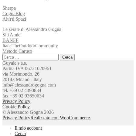
Sherpa
GognaBlog
Alt(r)i Spazi
Le serate di Alessandro Gogna
Siti Amici
BANFF
ItacaTheOutdoorCommunity
Metodo Caruso
Ricerca
per:
Guyale s.a.s.
Partita IVA 06721020961
via Morimondo, 26
20143 Milano - Italy
info@alessandrogogna.com
tel. +39 02 4390834
fax +39 02 93650634
Privacy Policy
Cookie Policy
© Alessandro Gogna 2026
Privacy Policy
Realizzato con WooCommerce
.
Il mio account
Cerca