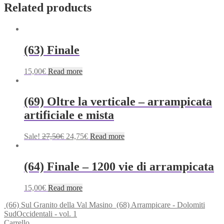
Related products
(63) Finale
15,00
€
Read more
(69) Oltre la verticale – arrampicata
artificiale e mista
Original
Current
Sale!
27,50
€
24,75
€
Read more
price
price
was:
is:
27,50€.
24,75€.
(64) Finale – 1200 vie di arrampicata
15,00
€
Read more
(66) Sul Granito della Val Masino
(68) Arrampicare - Dolomiti
SudOccidentali - vol. 1
Carrello