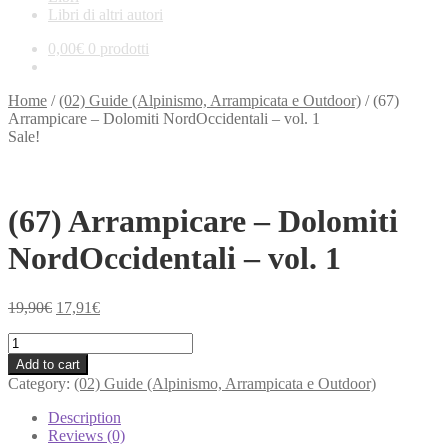
Libri di altri autori
0,00
€
0 prodotti
Home
/
(02) Guide (Alpinismo, Arrampicata e Outdoor)
/
(67)
Arrampicare – Dolomiti NordOccidentali – vol. 1
Sale!
(67) Arrampicare – Dolomiti
NordOccidentali – vol. 1
Original
Current
19,90
€
17,91
€
price
price
(67)
was:
is:
Arrampicare
19,90€.
17,91€.
Add to cart
-
Category:
(02) Guide (Alpinismo, Arrampicata e Outdoor)
Dolomiti
NordOccidentali
Description
-
Reviews (0)