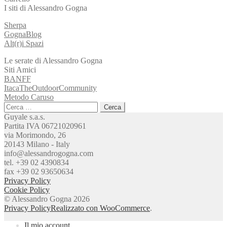
I siti di Alessandro Gogna
Sherpa
GognaBlog
Alt(r)i Spazi
Le serate di Alessandro Gogna
Siti Amici
BANFF
ItacaTheOutdoorCommunity
Metodo Caruso
Ricerca
per:
Guyale s.a.s.
Partita IVA 06721020961
via Morimondo, 26
20143 Milano - Italy
info@alessandrogogna.com
tel. +39 02 4390834
fax +39 02 93650634
Privacy Policy
Cookie Policy
© Alessandro Gogna 2026
Privacy Policy
Realizzato con WooCommerce
.
Il mio account