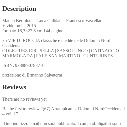
vol.
1
Description
quantity
Matteo Bertolotti – Luca Galbiati – Francesco Vascellari
Vividolomiti, 2015
formato 16,3×22,6 cm 144 pagine
75 VIE DI ROCCIA classiche e inedite nelle Dolomiti Nord-
Occidentali
ODLE-PUEZ CIR | SELLA | SASSOLUNGO | CATINACCIO
MARMOLADA | PALE SAN MARTINO | CUNTURINES
ISBN: 9788890788710
prefazione di Ermanno Salvaterra
Reviews
There are no reviews yet.
Be the first to review “(67) Arrampicare – Dolomiti NordOccidentali
– vol. 1”
Il tuo indirizzo email non sarà pubblicato.
I campi obbligatori sono