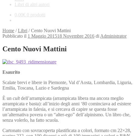
Libri di altri autori
0,00
€
0 prodotti
Home
/
Libri
/
Cento Nuovi Mattini
Pubblicato il
1 Maggio 2015
18 Novembre 2016
di
Administrator
Cento Nuovi Mattini
Esaurito
Scalate brevi e libere in Piemonte, Val d’Aosta, Lombardia, Liguria,
Emilia, Toscana, Lazio e Sardegna
È un
cult
dell’arrampicata (arrampicata libera ma ancora meglio
arrampicata e basta): all’inizio degli anni ‘80 cominciava ad esistere
l’arrampicata in falesia, e si cercava di capire se questa fosse
un’alternativa povera o un “alter-ego” dell’alpinismo. Un libro che,
senza volerlo, ha fatto scuola.
Cartonato con sovracoperta plastificata a colori, formato cm 22×28,
pagine 232, con 100 disegni e più di 100 immagini a colori e B&N.