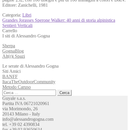
Editore: Zanichelli, 1981
Categoria:
Libri
Navigazione
Articolo
Grandes Jorasses Sperone Walker: 40 anni di storia alpinistica
precedente:
Articolo
Sentieri Verticali
articoli
successivo:
Carrello
I siti di Alessandro Gogna
Sherpa
GognaBlog
Alt(r)i Spazi
Le serate di Alessandro Gogna
Siti Amici
BANFF
ItacaTheOutdoorCommunity
Metodo Caruso
Ricerca
per:
Guyale s.a.s.
Partita IVA 06721020961
via Morimondo, 26
20143 Milano - Italy
info@alessandrogogna.com
tel. +39 02 4390834
fax +39 02 93650634