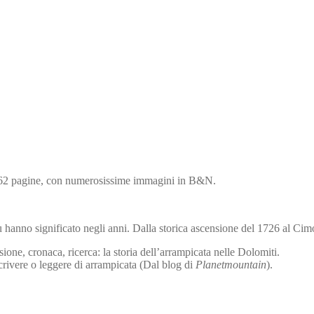
 162 pagine, con numerosissime immagini in B&N.
iù hanno significato negli anni. Dalla storica ascensione del 1726 al Ci
isione, cronaca, ricerca: la storia dell’arrampicata nelle Dolomiti.
scrivere o leggere di arrampicata (Dal blog di
Planetmountain
).