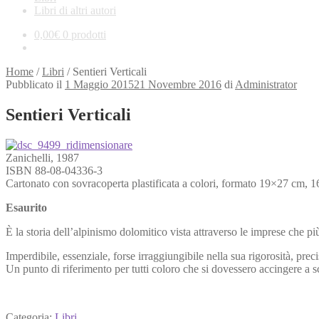
Libri di altri autori
0,00
€
0 prodotti
Home
/
Libri
/
Sentieri Verticali
Pubblicato il
1 Maggio 2015
21 Novembre 2016
di
Administrator
Sentieri Verticali
Zanichelli, 1987
ISBN 88-08-04336-3
Cartonato con sovracoperta plastificata a colori, formato 19×27 cm,
Esaurito
È la storia dell’alpinismo dolomitico vista attraverso le imprese che p
Imperdibile, essenziale, forse irraggiungibile nella sua rigorosità, prec
Un punto di riferimento per tutti coloro che si dovessero accingere a 
Categoria:
Libri