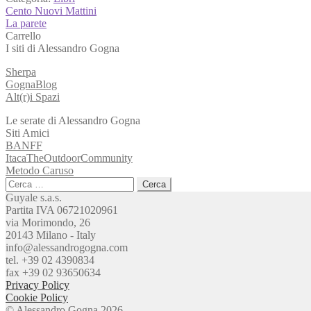
Navigazione
Articolo
Cento Nuovi Mattini
precedente:
Articolo
La parete
articoli
successivo:
Carrello
I siti di Alessandro Gogna
Sherpa
GognaBlog
Alt(r)i Spazi
Le serate di Alessandro Gogna
Siti Amici
BANFF
ItacaTheOutdoorCommunity
Metodo Caruso
Ricerca
per:
Guyale s.a.s.
Partita IVA 06721020961
via Morimondo, 26
20143 Milano - Italy
info@alessandrogogna.com
tel. +39 02 4390834
fax +39 02 93650634
Privacy Policy
Cookie Policy
© Alessandro Gogna 2026