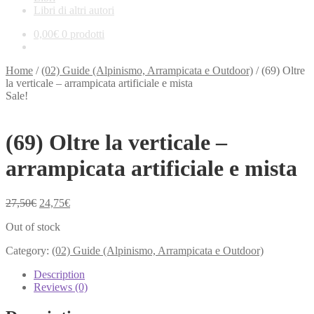
Libri di altri autori
0,00
€
0 prodotti
Home
/
(02) Guide (Alpinismo, Arrampicata e Outdoor)
/
(69) Oltre
la verticale – arrampicata artificiale e mista
Sale!
(69) Oltre la verticale –
arrampicata artificiale e mista
Original
Current
27,50
€
24,75
€
price
price
Out of stock
was:
is:
27,50€.
24,75€.
Category:
(02) Guide (Alpinismo, Arrampicata e Outdoor)
Description
Reviews (0)