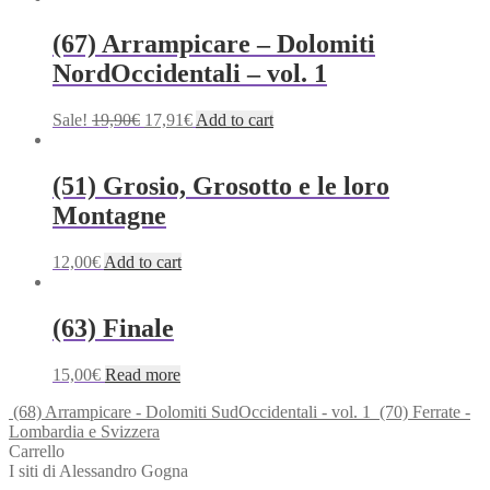
(67) Arrampicare – Dolomiti
NordOccidentali – vol. 1
Original
Current
Sale!
19,90
€
17,91
€
Add to cart
price
price
was:
is:
19,90€.
17,91€.
(51) Grosio, Grosotto e le loro
Montagne
12,00
€
Add to cart
(63) Finale
15,00
€
Read more
(68) Arrampicare - Dolomiti SudOccidentali - vol. 1
(70) Ferrate -
Lombardia e Svizzera
Carrello
I siti di Alessandro Gogna