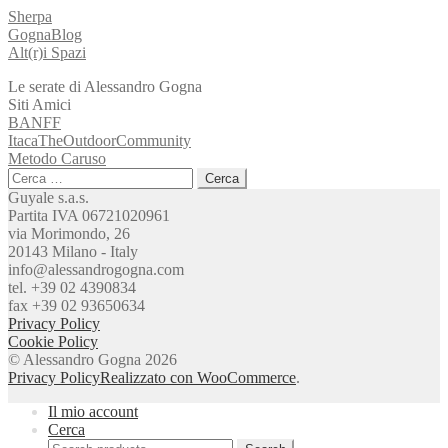
Sherpa
GognaBlog
Alt(r)i Spazi
Le serate di Alessandro Gogna
Siti Amici
BANFF
ItacaTheOutdoorCommunity
Metodo Caruso
Ricerca
per:
Guyale s.a.s.
Partita IVA 06721020961
via Morimondo, 26
20143 Milano - Italy
info@alessandrogogna.com
tel. +39 02 4390834
fax +39 02 93650634
Privacy Policy
Cookie Policy
© Alessandro Gogna 2026
Privacy Policy
Realizzato con WooCommerce
.
Il mio account
Cerca
Search