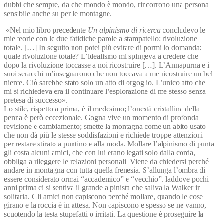
dubbi che sempre, da che mondo è mondo, rincorrono una persona
sensibile anche su per le montagne.
«Nel mio libro precedente
Un alpinismo di ricerca
concludevo le
mie teorie con le due fatidiche parole a stampatello: rivoluzione
totale. […] In seguito non potei più evitare di pormi lo domanda:
quale rivoluzione totale? L’idealismo mi spingeva a credere che
dopo la rivoluzione toccasse a noi ricostruire […]. L’Annapurna e i
suoi seracchi m’insegnarono che non toccava a me ricostruire un bel
niente. Ciò sarebbe stato solo un atto di orgoglio. L’unico atto che
mi si richiedeva era il continuare l’esplorazione di me stesso senza
pretesa di successo».
Lo stile, rispetto a prima, è il medesimo; l’onestà cristallina della
penna è però eccezionale. Gogna vive un momento di profonda
revisione e cambiamento; smette la montagna come un abito usato
che non dà più le stesse soddisfazioni e richiede troppe attenzioni
per restare stirato a puntino e alla moda. Mollare l’alpinismo di punta
gli costa alcuni amici, che con lui erano legati solo dalla corda,
obbliga a rileggere le relazioni personali. Viene da chiedersi perché
andare in montagna con tutta quella frenesia. S’allunga l’ombra di
essere considerato ormai “accademico” e “vecchio”, laddove pochi
anni prima ci si sentiva il grande alpinista che saliva la Walker in
solitaria. Gli amici non capiscono perché mollare, quando le cose
girano e la roccia è in attesa. Non capiscono e spesso se ne vanno,
scuotendo la testa stupefatti o irritati. La questione è proseguire la