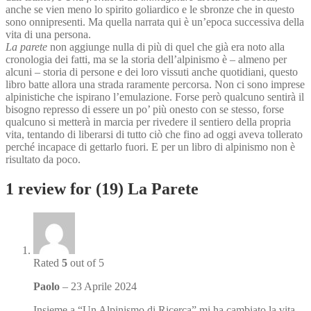
anche se vien meno lo spirito goliardico e le sbronze che in questo
sono onnipresenti. Ma quella narrata qui è un’epoca successiva della
vita di una persona.
La parete
non aggiunge nulla di più di quel che già era noto alla
cronologia dei fatti, ma se la storia dell’alpinismo è – almeno per
alcuni – storia di persone e dei loro vissuti anche quotidiani, questo
libro batte allora una strada raramente percorsa. Non ci sono imprese
alpinistiche che ispirano l’emulazione. Forse però qualcuno sentirà il
bisogno represso di essere un po’ più onesto con se stesso, forse
qualcuno si metterà in marcia per rivedere il sentiero della propria
vita, tentando di liberarsi di tutto ciò che fino ad oggi aveva tollerato
perché incapace di gettarlo fuori. E per un libro di alpinismo non è
risultato da poco.
1 review for
(19) La Parete
Rated
5
out of 5
Paolo
–
23 Aprile 2024
Insieme a “Un Alpinismo di Ricerca” mi ha cambiato la vita.