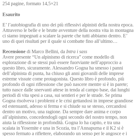
254 pagine, formato 14,5×21
Esaurito
E’ l’autobiografia di uno dei più riflessivi alpinisti della nostra epoca.
Attraverso le belle e le brutte avventure della nostra vita in montagna
ci siamo impegnati a scalare la parete che tutti abbiamo dentro. E’
uno di quei risultati per il quale si combatte fino all’ultimo…
Recensione
di Marco Bellini, da
Intra i sass
Avere presente “Un alpinismo di ricerca” come modello di
esplorazione di se stessi può essere fuorviante nell’approccio a
questo libro, sicuramente. Alessandro Gogna ha smesso i panni
dell’alpinista di punta, ha chiuso gli anni giovanili delle imprese
estreme vissute come protagonista. Questo libro è profondo, più
profondo di ogni riflessione che può nascere mentre si è in parete;
tutto nasce dalle snervanti attese in tenda al campo base, dai lunghi
periodi di vita spesi a casa, sui sentieri e per le strade. Se prima
Gogna risolveva i problemi e le crisi gettandosi in imprese grandiose
ed estenuanti, adesso si ferma e si chiude su se stesso, cercandosi
dentro un motivo, una ragione. Da sempre dare anima e corpo
all’alpinismo, concedendogli ogni secondo del nostro tempo, non
aiuta la riflessione in profondità. Gogna lo ha capito, e tra una
scalata in Yosemite e una in Scozia, tra l’Annapurna e il K2 si è
spesso fermato a riflettere, elaborando un senso per le angosce e i