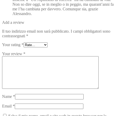
Non so dire oggi, se in meglio o in peggio, ma quarant’anni fa
me l’ha cambiata per davvero. Comunque sia, grazie
Alessandro.
Add a review
Il tuo indirizzo email non sarà pubblicato.
I campi obbligatori sono
contrassegnati
*
Your rating
*
Your review
*
Name
*
Email
*
Salva il mio nome, email e sito web in questo browser per la