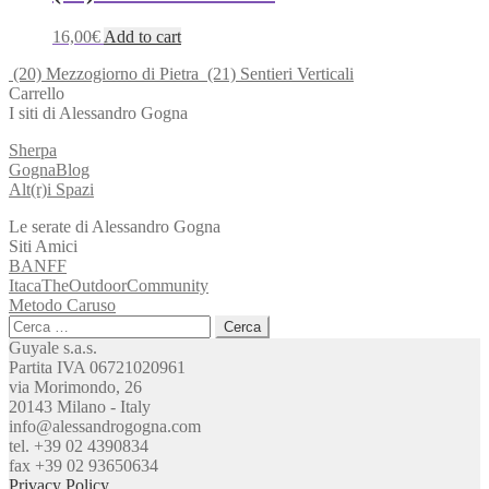
variants.
The
16,00
€
Add to cart
options
may
(20) Mezzogiorno di Pietra
(21) Sentieri Verticali
be
Carrello
chosen
I siti di Alessandro Gogna
on
the
Sherpa
product
GognaBlog
page
Alt(r)i Spazi
Le serate di Alessandro Gogna
Siti Amici
BANFF
ItacaTheOutdoorCommunity
Metodo Caruso
Ricerca
per:
Guyale s.a.s.
Partita IVA 06721020961
via Morimondo, 26
20143 Milano - Italy
info@alessandrogogna.com
tel. +39 02 4390834
fax +39 02 93650634
Privacy Policy