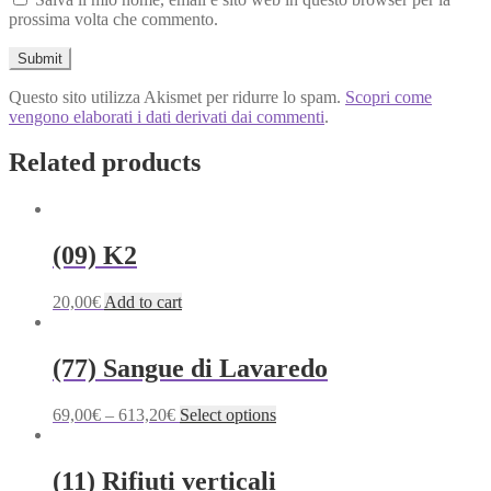
prossima volta che commento.
Questo sito utilizza Akismet per ridurre lo spam.
Scopri come
vengono elaborati i dati derivati dai commenti
.
Related products
(09) K2
20,00
€
Add to cart
(77) Sangue di Lavaredo
This
69,00
€
–
613,20
€
Select options
product
has
multiple
(11) Rifiuti verticali