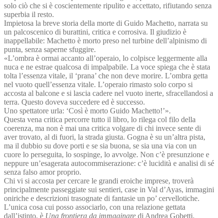
solo ciò che si è coscientemente ripulito e accettato, rifiutando senza
superbia il resto.
Impietosa la breve storia della morte di Guido Machetto, narrata su
un palcoscenico di burattini, critica e corrosiva. Il giudizio è
inappellabile: Machetto è morto preso nel turbine dell’alpinismo di
punta, senza saperne sfuggire.
«L’ombra è ormai accanto all’operaio, lo colpisce leggermente alla
nuca e ne estrae qualcosa di impalpabile. La voce spiega che è stata
tolta l’essenza vitale, il ‘prana’ che non deve morire. L’ombra getta
nel vuoto quell’essenza vitale. L’operaio rimasto solo corpo si
accosta al balcone e si lascia cadere nel vuoto inerte, sfracellandosi a
terra. Questo doveva succedere ed è successo.
Uno spettatore urla: ‘Così è morto Guido Machetto!’».
Questa vena critica percorre tutto il libro, lo rilega col filo della
coerenza, ma non è mai una critica volgare di chi invece sente di
aver trovato, al di fuori, la strada giusta. Gogna è su un’altra pista,
ma il dubbio su dove porti e se sia buona, se sia una via con un
cuore lo perseguita, lo sospinge, lo avvolge. Non c’è presunzione e
neppure un’esagerata autocommiserazione: c’è lucidità e analisi di sé
senza falso amor proprio.
Chi vi si accosta per cercare le grandi eroiche imprese, troverà
principalmente passeggiate sui sentieri, case in Val d’Ayas, immagini
oniriche e descrizioni trasognate di fantasie un po’ cervellotiche.
L’unica cosa cui posso associarlo, con una relazione gettata
dall’istinto, è
Una frontiera da immaginare
di Andrea Gobetti,