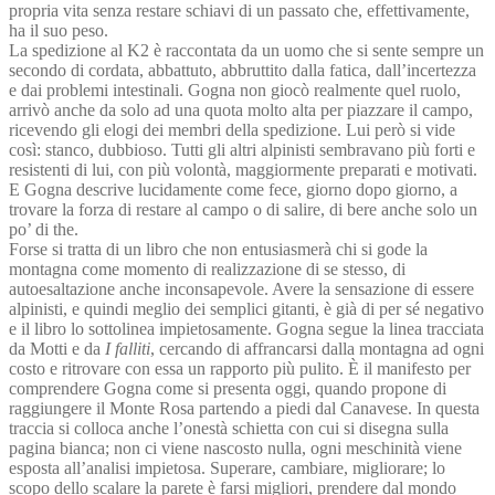
propria vita senza restare schiavi di un passato che, effettivamente,
ha il suo peso.
La spedizione al K2 è raccontata da un uomo che si sente sempre un
secondo di cordata, abbattuto, abbruttito dalla fatica, dall’incertezza
e dai problemi intestinali. Gogna non giocò realmente quel ruolo,
arrivò anche da solo ad una quota molto alta per piazzare il campo,
ricevendo gli elogi dei membri della spedizione. Lui però si vide
così: stanco, dubbioso. Tutti gli altri alpinisti sembravano più forti e
resistenti di lui, con più volontà, maggiormente preparati e motivati.
E Gogna descrive lucidamente come fece, giorno dopo giorno, a
trovare la forza di restare al campo o di salire, di bere anche solo un
po’ di the.
Forse si tratta di un libro che non entusiasmerà chi si gode la
montagna come momento di realizzazione di se stesso, di
autoesaltazione anche inconsapevole. Avere la sensazione di essere
alpinisti, e quindi meglio dei semplici gitanti, è già di per sé negativo
e il libro lo sottolinea impietosamente. Gogna segue la linea tracciata
da Motti e da
I falliti
, cercando di affrancarsi dalla montagna ad ogni
costo e ritrovare con essa un rapporto più pulito. È il manifesto per
comprendere Gogna come si presenta oggi, quando propone di
raggiungere il Monte Rosa partendo a piedi dal Canavese. In questa
traccia si colloca anche l’onestà schietta con cui si disegna sulla
pagina bianca; non ci viene nascosto nulla, ogni meschinità viene
esposta all’analisi impietosa. Superare, cambiare, migliorare; lo
scopo dello scalare la parete è farsi migliori, prendere dal mondo