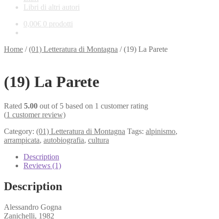
Libri di altri autori
0,00
€
0 prodotti
Home
/
(01) Letteratura di Montagna
/
(19) La Parete
(19) La Parete
Rated
5.00
out of 5 based on
1
customer rating
(
1
customer review)
Category:
(01) Letteratura di Montagna
Tags:
alpinismo
,
arrampicata
,
autobiografia
,
cultura
Description
Reviews (1)
Description
Alessandro Gogna
Zanichelli, 1982