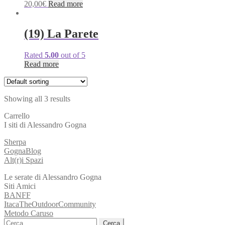
20,00
€
Read more
(19) La Parete
Rated
5.00
out of 5
Read more
Showing all 3 results
Carrello
I siti di Alessandro Gogna
Sherpa
GognaBlog
Alt(r)i Spazi
Le serate di Alessandro Gogna
Siti Amici
BANFF
ItacaTheOutdoorCommunity
Metodo Caruso
Ricerca