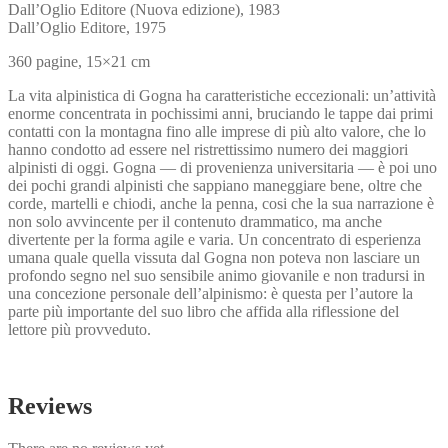
Dall’Oglio Editore (Nuova edizione), 1983
Dall’Oglio Editore, 1975
360 pagine, 15×21 cm
La vita alpinistica di Gogna ha caratteristiche eccezionali: un’at­tività
enorme concentrata in pochissimi anni, bruciando le tappe dai primi
contatti con la montagna fino alle imprese di più alto valore, che lo
hanno condotto ad essere nel ristrettissimo numero dei maggiori
alpinisti di oggi. Gogna — di provenienza universi­taria — è poi uno
dei pochi grandi alpinisti che sappiano maneg­giare bene, oltre che
corde, martelli e chiodi, anche la penna, cosi che la sua narrazione è
non solo avvincente per il contenuto dram­matico, ma anche
divertente per la forma agile e varia. Un concentrato di esperienza
umana quale quella vissuta dal Go­gna non poteva non lasciare un
profondo segno nel suo sensibile animo giovanile e non tradursi in
una concezione personale dell’alpinismo: è questa per l’autore la
parte più importante del suo libro che affida alla riflessione del
lettore più provveduto.
Reviews