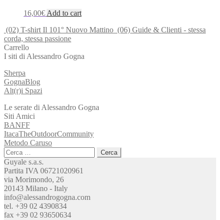
16,00
€
Add to cart
(02) T-shirt Il 101° Nuovo Mattino
(06) Guide & Clienti - stessa
corda, stessa passione
Carrello
I siti di Alessandro Gogna
Sherpa
GognaBlog
Alt(r)i Spazi
Le serate di Alessandro Gogna
Siti Amici
BANFF
ItacaTheOutdoorCommunity
Metodo Caruso
Ricerca
per:
Guyale s.a.s.
Partita IVA 06721020961
via Morimondo, 26
20143 Milano - Italy
info@alessandrogogna.com
tel. +39 02 4390834
fax +39 02 93650634